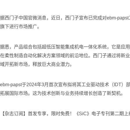
据西门子中国官微消息，近日，西门子宣布已完成对ebm-papst工
旗下进行市场推广。
据悉，产品组合包括超低压智能集成机电一体化系统，它是应用于自
在柔性制造自动化解决方案领域的前沿地位。西门子通过将新业
域开拓新市场，释放巨大商业潜力。
ebm-papst于2024年3月首次宣布拟将其工业驱动技术（
拓展国际市场。这为技术创新与业务持续增长创造了新契机。
【杂志订阅】首发专享，限时免费！《SiC》电子专刊第二期上线！立即扫码订阅：https