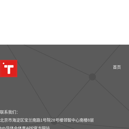
首页
联系我们：
北京市海淀区宝兰南路1号院28号楼领智中心南楼8层
hth华体会体育APP官方网站