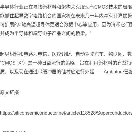
半导体行业正在寻找新材料和架构来克服现有CMOS技术的局限性。《
能抓住超导数字电路机会的国家将在未来几十年内享有计算优势
可扩展的a轴高温超导体更适合数据中心等应用，因为冷却它们要容易
并成为半导体和超导电子产品之间的桥梁。”
超导材料和电路为电信、医疗诊断、自动驾驶汽车、物联网、数
“CMOS+X”）是一种日益流行的策略，旨在利用新材料的有
质，以及现在通过带缓冲层的硅衬底进行外延——Ambatur
原文链接：
https://siliconsemiconductor.net/article/118528/Superconduct